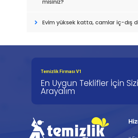
misiniz?
Evim yüksek katta, camlar iç-dış d
Temizlik Firması V1
En Uygun Teklifler İçin Siz
Arayalım
Hi