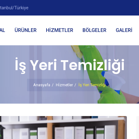
tanbul/Türkiye
AL
ÜRÜNLER
HİZMETLER
BÖLGELER
GALERİ
İş Yeri Temizliği
Anasyafa
Hi̇zmetler
İş Yeri Temizliği