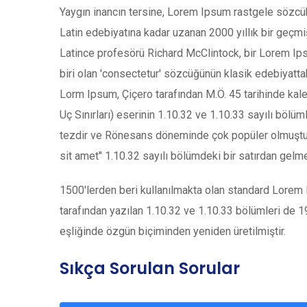
Yaygın inancın tersine, Lorem Ipsum rastgele sözcük
Latin edebiyatına kadar uzanan 2000 yıllık bir geçm
Latince profesörü Richard McClintock, bir Lorem I
biri olan 'consectetur' sözcüğünün klasik edebiyattak
Lorm Ipsum, Çiçero tarafından M.Ö. 45 tarihinde kal
Uç Sınırları) eserinin 1.10.32 ve 1.10.33 sayılı bölüm
tezdir ve Rönesans döneminde çok popüler olmuştur.
sit amet" 1.10.32 sayılı bölümdeki bir satırdan gelme
1500'lerden beri kullanılmakta olan standard Lorem Ip
tarafından yazılan 1.10.32 ve 1.10.33 bölümleri de 1
eşliğinde özgün biçiminden yeniden üretilmiştir.
Sıkça Sorulan Sorular