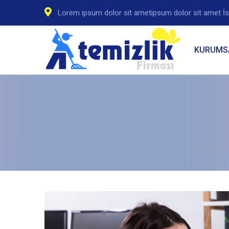
Lorem ipsum dolor sit ametipsum dolor sit amet İs
KURUMS