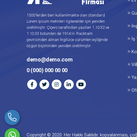
Ev 
Gün
1500'lerden beri kullanılmakta olan standard
Lorem Ipsum metinleri ilgilenenler için yeniden
İnş
üretilmiştir. Çiçero tarafından yazılan 1.10.32 ve
1.10.33 bölümleri de 1914 H. Rackham
İş 
çevirisinden alınan İngilizce sürümleri eşliğinde
özgün biçiminden yeniden üretilmiştir.
Ko
demo@demo.com
Vil
0 (000) 000 00 00
Yaz
Ofi
Copyright © 2020. Her Hakkı Saklıdır. kopyalanması, çoğal