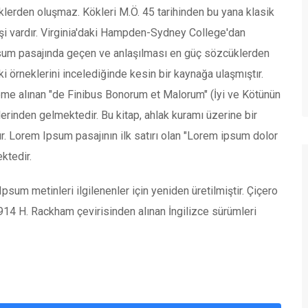
lerden oluşmaz. Kökleri M.Ö. 45 tarihinden bu yana klasik
işi vardır. Virginia'daki Hampden-Sydney College'dan
psum pasajında geçen ve anlaşılması en güç sözcüklerden
i örneklerini incelediğinde kesin bir kaynağa ulaşmıştır.
eme alınan "de Finibus Bonorum et Malorum" (İyi ve Kötünün
lerinden gelmektedir. Bu kitap, ahlak kuramı üzerine bir
 Lorem Ipsum pasajının ilk satırı olan "Lorem ipsum dolor
ktedir.
sum metinleri ilgilenenler için yeniden üretilmiştir. Çiçero
914 H. Rackham çevirisinden alınan İngilizce sürümleri