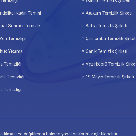
Temizliği
İlkadım Temizlik Şirketi
delikçi Kadın Temini
Atakum Temizlik Şirketi
aat Sonrası Temizlik
Bafra Temizlik Şirketi
Yeri Temizliği
Çarşamba Temizlik Şirket
ltuk Yıkama
Canik Temizlik Şirketi
la Temizliği
Vezirköprü Temizlik Şirket
lık Temizliği
19 Mayıs Temizlik Şirketi
s Temizliği
tılması ve dağıtılması halinde yasal haklarımız işletilecektir.