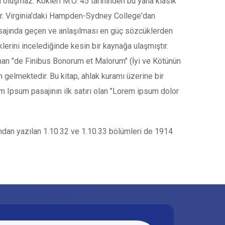
oluşmaz. Kökleri M.Ö. 45 tarihinden bu yana klasik
dır. Virginia'daki Hampden-Sydney College'dan
sajında geçen ve anlaşılması en güç sözcüklerden
lerini incelediğinde kesin bir kaynağa ulaşmıştır.
ınan "de Finibus Bonorum et Malorum" (İyi ve Kötünün
n gelmektedir. Bu kitap, ahlak kuramı üzerine bir
Ipsum pasajının ilk satırı olan "Lorem ipsum dolor
fından yazılan 1.10.32 ve 1.10.33 bölümleri de 1914