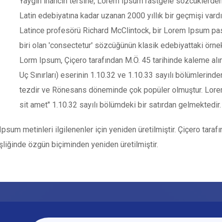
Yaygın inancın tersine, Lorem Ipsum rastgele sözcüklerden 
Latin edebiyatına kadar uzanan 2000 yıllık bir geçmişi var
Latince profesörü Richard McClintock, bir Lorem Ipsum pa
biri olan 'consectetur' sözcüğünün klasik edebiyattaki örnek
Lorm Ipsum, Çiçero tarafından M.Ö. 45 tarihinde kaleme al
Uç Sınırları) eserinin 1.10.32 ve 1.10.33 sayılı bölümlerinde
tezdir ve Rönesans döneminde çok popüler olmuştur. Lorem 
sit amet" 1.10.32 sayılı bölümdeki bir satırdan gelmektedir.
psum metinleri ilgilenenler için yeniden üretilmiştir. Çiçero tara
şliğinde özgün biçiminden yeniden üretilmiştir.