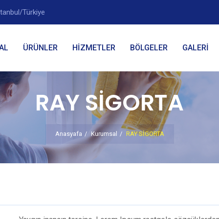
tanbul/Türkiye
AL
ÜRÜNLER
HİZMETLER
BÖLGELER
GALERİ
RAY SİGORTA
Anasyafa
Kurumsal
RAY SİGORTA