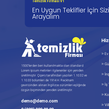
Temizlik Firması V1
En Uygun Teklifler İçin Siz
Arayalım
Hi
Ev 
Gün
1500'lerden beri kullanılmakta olan standard
Lorem Ipsum metinleri ilgilenenler için yeniden
İnş
üretilmiştir. Çiçero tarafından yazılan 1.10.32 ve
1.10.33 bölümleri de 1914 H. Rackham
İş 
çevirisinden alınan İngilizce sürümleri eşliğinde
özgün biçiminden yeniden üretilmiştir.
Ko
demo@demo.com
Vil