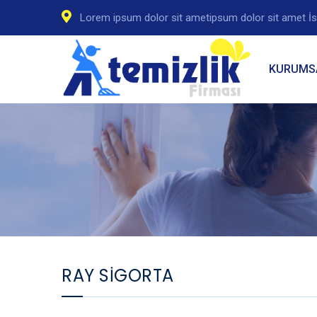
Lorem ipsum dolor sit ametipsum dolor sit amet İs
KURUMS
RAY SİGORTA